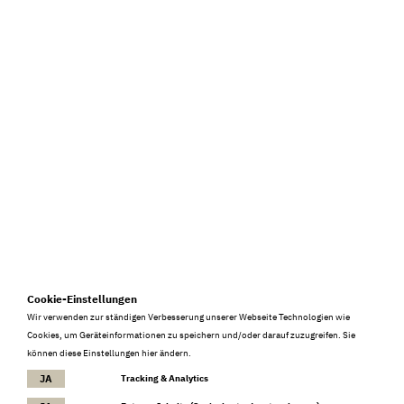
info@burkia.at
+ 43 676 5009683
Anfahrt
2026 © Restaurant Burkia
FOLLOW US
Cookie-Einstellungen
Wir verwenden zur ständigen Verbesserung unserer Webseite Technologien wie
Impressum
Datenschutz
Cookies
Cookies, um Geräteinformationen zu speichern und/oder darauf zuzugreifen. Sie
können diese Einstellungen hier ändern.
Mehr Informationen
JA
NEIN
Tracking & Analytics