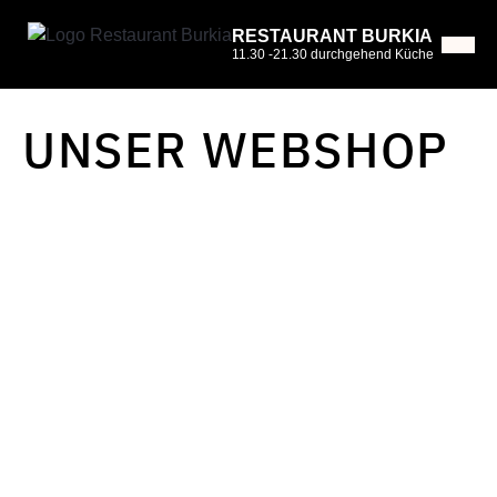
RESTAURANT BURKIA
11.30 -21.30 durchgehend Küche
UNSER WEBSHOP
Restaurant Burkia
Exlgasse 24
6020 Innsbruck