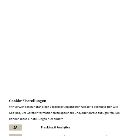
info@burkia.at
+ 43 676 5009683
Anfahrt
2026 © Restaurant Burkia
FOLLOW US
Cookie-Einstellungen
Wir verwenden zur ständigen Verbesserung unserer Webseite Technologien wie
Impressum
Datenschutz
Cookies
Cookies, um Geräteinformationen zu speichern und/oder darauf zuzugreifen. Sie
können diese Einstellungen hier ändern.
Mehr Informationen
JA
NEIN
Tracking & Analytics