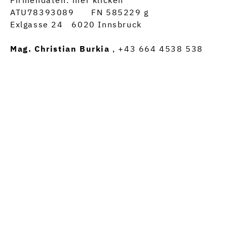
Firmendaten:
hier klicken
ATU78393089
FN 585229 g
Exlgasse 24 6020 Innsbruck
Mag. Christian Burkia
, +43 664 4538 538
Restaurant Burkia
Exlgasse 24
6020 Innsbruck
info@burkia.at
+ 43 676 5009683
Anfahrt
2026 © Restaurant Burkia